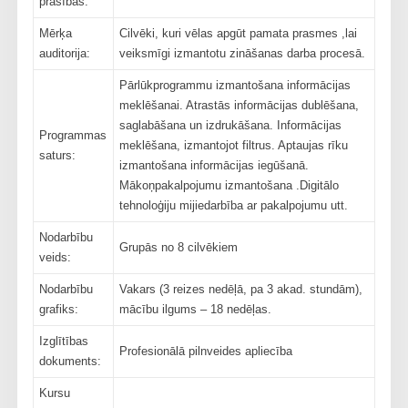
prasības:
Mērķa
Cilvēki, kuri vēlas apgūt pamata prasmes ,lai
auditorija:
veiksmīgi izmantotu zināšanas darba procesā.
Pārlūkprogrammu izmantošana informācijas
meklēšanai. Atrastās informācijas dublēšana,
saglabāšana un izdrukāšana. Informācijas
Programmas
meklēšana, izmantojot filtrus. Aptaujas rīku
saturs:
izmantošana informācijas iegūšanā.
Mākoņpakalpojumu izmantošana .Digitālo
tehnoloģiju mijiedarbība ar pakalpojumu utt.
Nodarbību
Grupās no 8 cilvēkiem
veids:
Nodarbību
Vakars (3 reizes nedēļā, pa 3 akad. stundām),
grafiks:
mācību ilgums – 18 nedēļas.
Izglītības
Profesionālā pilnveides apliecība
dokuments:
Kursu