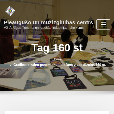
Skip
to
content
Pieaugušo un mūžizglītības centrs
VSIA Rīgas Tūrisma un radošās industrijas tehnikums
Tag 160 st
Home
Grafikas dizaina paņēmienu lietošana vides dizainā 160 st.