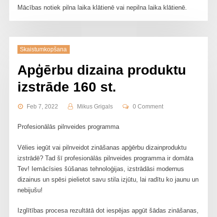
Mācības notiek pilna laika klātienē vai nepilna laika klātienē.
Skaistumkopšana
Apģērbu dizaina produktu
izstrāde 160 st.
Feb 7, 2022
Mikus Grigals
0 Comment
Profesionālās pilnveides programma
Vēlies iegūt vai pilnveidot zināšanas apģērbu dizainproduktu
izstrādē? Tad šī profesionālās pilnveides programma ir domāta
Tev! Iemācīsies šūšanas tehnoloģijas, izstrādāsi modernus
dizainus un spēsi pielietot savu stila izjūtu, lai radītu ko jaunu un
nebijušu!
Izglītības procesa rezultātā dot iespējas apgūt šādas zināšanas,