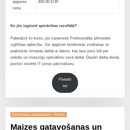
apguves
400,00 EUR
cena:
Ko jūs iegūsiet apmācības rezultātā?
Pabeidzot šo kursu, jūs saņemsiet Profesionālās pilnveides
izglītības apliecību. Jūs apgūsiet teorētiskās zināšanas un
praktiskās iemaņas darbā ar datoru, kas ļaus jums būt par
unikālu un vispusīgu speciālistu savā darbā. Daudzi darba devēji
pozitīvi novērtē IT jomas pārzināšanu.
Pieteikt
ies
Ēdināšanas pakalpojumi - Pavārs
Maizes gatavošanas un