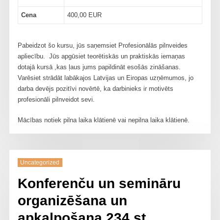
Cena
400,00 EUR
Pabeidzot šo kursu, jūs saņemsiet Profesionālās pilnveides
apliecību. Jūs apgūsiet teorētiskās un praktiskās iemaņas
dotajā kursā ,kas ļaus jums papildināt esošās zināšanas.
Varēsiet strādāt labākajos Latvijas un Eiropas uzņēmumos, jo
darba devējs pozitīvi novērtē, ka darbinieks ir motivēts
profesionāli pilnveidot sevi.
Mācības notiek pilna laika klātienē vai nepilna laika klātienē.
Uncategorized
Konferenču un semināru
organizēšana un
apkalpošana 234 st.