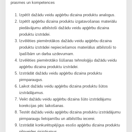
prasmes un kompetences
Izpētīt dažādu veidu apģērbu dizaina produktu analogus.
Izpētīt apģērbu dizaina produktu izgatavošanas materiālu
piedāvājumu atbilstoši dažādu veidu apģērbu dizaina
produktu izstrādei.
Izvēlēties piemērotākos dažādu veidu apģērbu dizaina
produktu izstrādei nepieciešamos materiālus atbilstoši to
īpašībām un darba uzdevumam.
Izvēlēties piemērotāko šūšanas tehnoloģiju dažādu veidu
apģērbu dizaina produktu izstrādei.
Izstrādāt dažādu veidu apģērbu dizaina produktu
pirmparaugus.
Laikot dažādu veidu apģērbu dizaina produktu šūtos
izstrādājumus.
Veikt dažādu veidu apģērbu dizaina šūto izstrādājumu
korekcijas pēc laikošanas.
Testēt dažādu veidu apģērbu dizaina produktu izstrādājumu
pirmparaugu lietojamību un atbilstību iecerei.
Izstrādāt konkurētspējīgus esošo apģērbu dizaina produktu
pilnveides risinājumus.