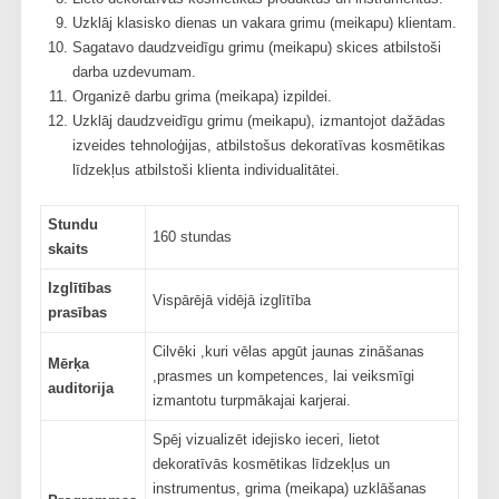
Uzklāj klasisko dienas un vakara grimu (meikapu) klientam.
Sagatavo daudzveidīgu grimu (meikapu) skices atbilstoši
darba uzdevumam.
Organizē darbu grima (meikapa) izpildei.
Uzklāj daudzveidīgu grimu (meikapu), izmantojot dažādas
izveides tehnoloģijas, atbilstošus dekoratīvas kosmētikas
līdzekļus atbilstoši klienta individualitātei.
Stundu
160 stundas
skaits
Izglītības
Vispārējā vidējā izglītība
prasības
Cilvēki ,kuri vēlas apgūt jaunas zināšanas
Mērķa
,prasmes un kompetences, lai veiksmīgi
auditorija
izmantotu turpmākajai karjerai.
Spēj vizualizēt idejisko ieceri, lietot
dekoratīvās kosmētikas līdzekļus un
instrumentus, grima (meikapa) uzklāšanas