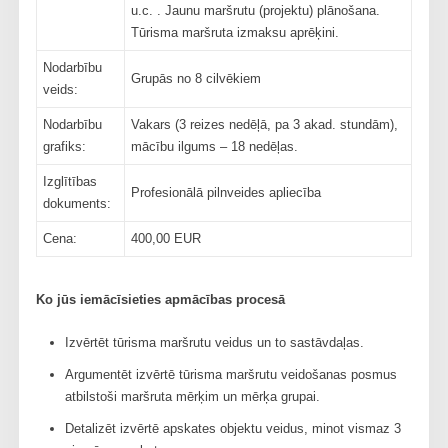
u.c. . Jaunu maršrutu (projektu) plānošana.
Tūrisma maršruta izmaksu aprēķini.
Nodarbību
Grupās no 8 cilvēkiem
veids:
Nodarbību
Vakars (3 reizes nedēļā, pa 3 akad. stundām),
grafiks:
mācību ilgums – 18 nedēļas.
Izglītības
Profesionālā pilnveides apliecība
dokuments:
Cena:
400,00 EUR
Ko jūs iemācīsieties apmācības procesā
Izvērtēt tūrisma maršrutu veidus un to sastāvdaļas.
Argumentēt izvērtē tūrisma maršrutu veidošanas posmus
atbilstoši maršruta mērķim un mērķa grupai.
Detalizēt izvērtē apskates objektu veidus, minot vismaz 3