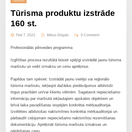
Tūrisms
Tūrisma produktu izstrāde
160 st.
Feb 7, 2022
Mikus Grigals
0 Comment
Profesionālās pilnveides programma
Izglītības procesa rezultātā būsiet spējīgi izstrādāt jaunu tūrisma
maršrutu un veikt izmaksu un cenu aprēķinus.
Papildus tam spēsiet: Izstrādāt jaunu vietējo vai reģionālo
tūrisma maršrutu, iekļaujot dažādus piedāvājumus atbilstoši
tirgus prasībām un/vai klientu vēlmēm. Sagatavot nepieciešamo
informāciju par maršrutā iekļautajiem apskates objektiem un
brīvā laika pavadīšanas iespējām konkrētai mērķauditorijai.
Izvēlēties atbilstošas naktsmītnes konkrētai mērķauditorijai un
pārbaudīt ceļojumam nepieciešamo naktsmītņu rezervēšanas
dokumentāciju. Aprēķināt tūrisma maršruta izmaksas un
pārdošanas cenu.