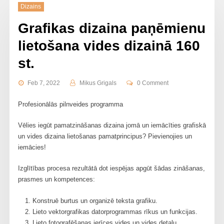
Dizains
Grafikas dizaina paņēmienu
lietošana vides dizainā 160
st.
Feb 7, 2022
Mikus Grigals
0 Comment
Profesionālās pilnveides programma
Vēlies iegūt pamatzināšanas dizaina jomā un iemācīties grafiskā
un vides dizaina lietošanas pamatprincipus? Pievienojies un
iemācies!
Izglītības procesa rezultātā dot iespējas apgūt šādas zināšanas,
prasmes un kompetences:
Konstruē burtus un organizē teksta grafiku.
Lieto vektorgrafikas datorprogrammas rīkus un funkcijas.
Lieto fotografēšanas ierīces vides un vides detaļu