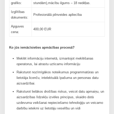
grafiks:
stundām),mācību ilgums – 18 nedēļas.
Izglītības
Profesionālā pilnveides apliecība
dokuments:
Apguves
400,00 EUR
cena:
Ko jūs iemācīsieties apmācības procesā?
Meklēt informāciju internetā, izmantojot meklēšanas
operatorus, lai atrastu uzticamu informāciju
Raksturot nozīmīgākos noteikumus programmatūras un
lietotāja licenču, intelektuālā īpašuma un personas datu
aizsardzībai.
Raksturot lielākos drošības riskus, veicot datu apmaiņu, un
aizsardzības līdzekļu izvēles principus, skaidro dotā
uzdevuma veikšanai nepieciešamo tehnoloģiju un veicamo
darbību ietekmi uz lietotāju veselību un vidi