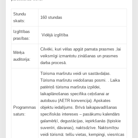
Stundu
160 stundas
skaits:
Izglītības
Vidējā izglītība
prasības:
Cilvēki, kuri vēlas apgūt pamata prasmes ,lai
Mērķa
veiksmīgi izmantotu zināšanas un prasmes
auditorija:
darba procesā.
Tūrisma maršrutu veidi un sastāvdaļas.
Tūrisma maršrutu veidošanas posmi. . Laika
patēriņš tūrisma maršruta izpildei,
laikaplānošanas specifika ceļošanai ar
autobusu (AETR konvencija). Apskates
Programmas
objektu iedalījums. Brīvā laikapavadīšanas
saturs:
specifiskās intereses – pasākumu kalendārs
galamērķī, degustācijas, iepirkšanās (tipiskie
suvenīri, dāvanas), naktsdzīve. Naktsmītņu
veidi tūrismā: telšu vietas, kempingi, viesnīcas