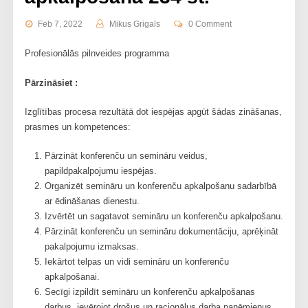
Feb 7, 2022
Mikus Grigals
0 Comment
Profesionālās pilnveides programma
Pārzināsiet :
Izglītības procesa rezultātā dot iespējas apgūt šādas zināšanas,
prasmes un kompetences:
Pārzināt konferenču un semināru veidus,
papildpakalpojumu iespējas.
Organizēt semināru un konferenču apkalpošanu sadarbībā
ar ēdināšanas dienestu.
Izvērtēt un sagatavot semināru un konferenču apkalpošanu.
Pārzināt konferenču un semināru dokumentāciju, aprēķināt
pakalpojumu izmaksas.
Iekārtot telpas un vidi semināru un konferenču
apkalpošanai.
Secīgi izpildīt semināru un konferenču apkalpošanas
darbus, ievērojot drošus un racionālus darba paņēmienus.