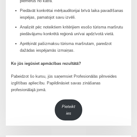
piemērus no katra.
Piedāvāt konkrētai mērķauditorijai brīvā laika pavadīšanas
iespējas, pamatojot savu izvēli.
Analizēt pēc noteiktiem kritērijiem esošo tūrisma maršrutu
piedāvājumu konkrētā reģionā un/vai apdzīvotā vietā.
Aprēķināt pašizmaksu tūrisma maršrutam, paredzot
dažādas iespējamās izmaiņas.
Ko jūs iegūsiet apmācības rezultātā?
Pabeidzot šo kursu, jūs saņemsiet Profesionālās pilnveides
izglītības apliecību. Papildināsiet savas zināšanas
profesionālajā jomā.
Pieteikt
ies