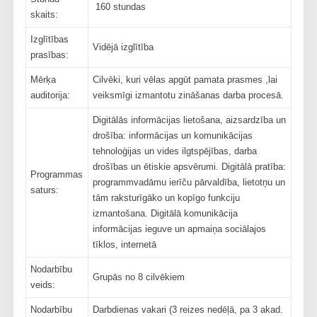
160 stundas
skaits:
Izglītības
Vidējā izglītība
prasības:
Mērķa
Cilvēki, kuri vēlas apgūt pamata prasmes ,lai
auditorija:
veiksmīgi izmantotu zināšanas darba procesā.
Digitālās informācijas lietošana, aizsardzība un
drošība: informācijas un komunikācijas
tehnoloģijas un vides ilgtspējības, darba
drošības un ētiskie apsvērumi. Digitālā pratība:
Programmas
programmvadāmu ierīču pārvaldība, lietotņu un
saturs:
tām raksturīgāko un kopīgo funkciju
izmantošana. Digitālā komunikācija
informācijas ieguve un apmaiņa sociālajos
tīklos, internetā
Nodarbību
Grupās no 8 cilvēkiem
veids:
Nodarbību
Darbdienas vakari (3 reizes nedēļā, pa 3 akad.