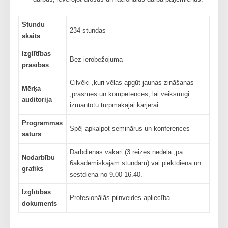
Stundu
234 stundas
skaits
Izglītības
Bez ierobežojuma
prasības
Cilvēki ,kuri vēlas apgūt jaunas zināšanas
Mērķa
,prasmes un kompetences, lai veiksmīgi
auditorija
izmantotu turpmākajai karjerai.
Programmas
Spēj apkalpot seminārus un konferences
saturs
Darbdienas vakari (3 reizes nedēļā ,pa
Nodarbību
6akadēmiskajām stundām) vai piektdiena un
grafiks
sestdiena no 9.00-16.40.
Izglītības
Profesionālās pilnveides apliecība.
dokuments