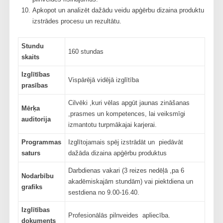
Apkopot un analizēt dažādu veidu apģērbu dizaina produktu
izstrādes procesu un rezultātu.
Stundu
160 stundas
skaits
Izglītības
Vispārējā vidējā izglītība
prasības
Cilvēki ,kuri vēlas apgūt jaunas zināšanas
Mērķa
,prasmes un kompetences, lai veiksmīgi
auditorija
izmantotu turpmākajai karjerai.
Programmas
Izglītojamais spēj izstrādāt un piedāvāt
saturs
dažāda dizaina apģērbu produktus
Darbdienas vakari (3 reizes nedēļā ,pa 6
Nodarbību
akadēmiskajām stundām) vai piektdiena un
grafiks
sestdiena no 9.00-16.40.
Izglītības
Profesionālās pilnveides apliecība.
dokuments