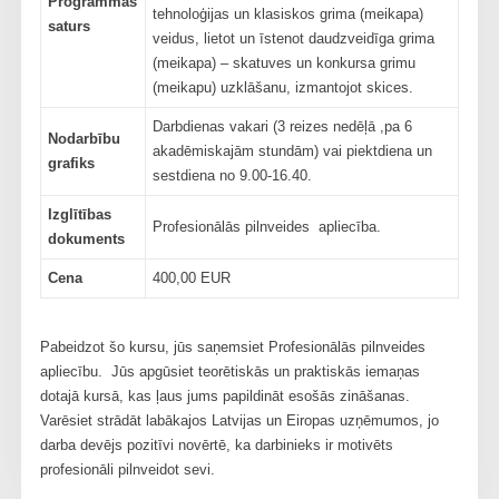
Programmas
tehnoloģijas un klasiskos grima (meikapa)
saturs
veidus, lietot un īstenot daudzveidīga grima
(meikapa) – skatuves un konkursa grimu
(meikapu) uzklāšanu, izmantojot skices.
Darbdienas vakari (3 reizes nedēļā ,pa 6
Nodarbību
akadēmiskajām stundām) vai piektdiena un
grafiks
sestdiena no 9.00-16.40.
Izglītības
Profesionālās pilnveides apliecība.
dokuments
Cena
400,00 EUR
Pabeidzot šo kursu, jūs saņemsiet Profesionālās pilnveides
apliecību. Jūs apgūsiet teorētiskās un praktiskās iemaņas
dotajā kursā, kas ļaus jums papildināt esošās zināšanas.
Varēsiet strādāt labākajos Latvijas un Eiropas uzņēmumos, jo
darba devējs pozitīvi novērtē, ka darbinieks ir motivēts
profesionāli pilnveidot sevi.