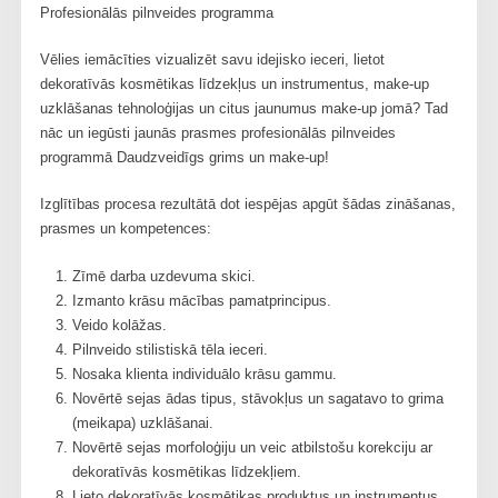
Profesionālās pilnveides programma
Vēlies iemācīties vizualizēt savu idejisko ieceri, lietot
dekoratīvās kosmētikas līdzekļus un instrumentus, make-up
uzklāšanas tehnoloģijas un citus jaunumus make-up jomā? Tad
nāc un iegūsti jaunās prasmes profesionālās pilnveides
programmā Daudzveidīgs grims un make-up!
Izglītības procesa rezultātā dot iespējas apgūt šādas zināšanas,
prasmes un kompetences:
Zīmē darba uzdevuma skici.
Izmanto krāsu mācības pamatprincipus.
Veido kolāžas.
Pilnveido stilistiskā tēla ieceri.
Nosaka klienta individuālo krāsu gammu.
Novērtē sejas ādas tipus, stāvokļus un sagatavo to grima
(meikapa) uzklāšanai.
Novērtē sejas morfoloģiju un veic atbilstošu korekciju ar
dekoratīvās kosmētikas līdzekļiem.
Lieto dekoratīvās kosmētikas produktus un instrumentus.