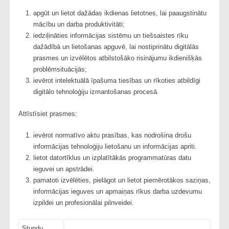
apgūt un lietot dažādas ikdienas lietotnes, lai paaugstinātu
mācību un darba produktivitāti;
iedziļināties informācijas sistēmu un tiešsaistes rīku
dažādībā un lietošanas apguvē, lai nostiprinātu digitālās
prasmes un izvēlētos atbilstošāko risinājumu ikdienišķās
problēmsituācijās;
ievērot intelektuālā īpašuma tiesības un rīkoties atbildīgi
digitālo tehnoloģiju izmantošanas procesā.
Attīstīsiet prasmes:
ievērot normatīvo aktu prasības, kas nodrošina drošu
informācijas tehnoloģiju lietošanu un informācijas apriti.
lietot datortīklus un izplatītākās programmatūras datu
ieguvei un apstrādei.
pamatoti izvēlēties, pielāgot un lietot piemērotākos saziņas,
informācijas ieguves un apmaiņas rīkus darba uzdevumu
izpildei un profesionālai pilnveidei.
Stundu