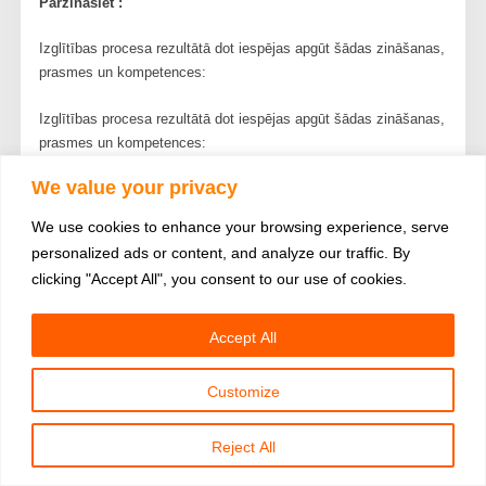
Pārzināsiet :
Izglītības procesa rezultātā dot iespējas apgūt šādas zināšanas,
prasmes un kompetences:
Izglītības procesa rezultātā dot iespējas apgūt šādas zināšanas,
prasmes un kompetences:
1.Sagatavo tehnoloģiskās iekārtas, aprīkojumu un piederumus
We value your privacy
atbilstošā maizes veida cepšanai.
2.Precīzi sagatavo izejvielas, produktus, materiālus un piedevas
We use cookies to enhance your browsing experience, serve
atbilstoši maizes veidam.
personalized ads or content, and analyze our traffic. By
3.Gatavo dažādu miltu maizes mīklas, ievērojot tehnoloģiskās
clicking "Accept All", you consent to our use of cookies.
kartes nosacījumus rudzu maizei, kviešu maizei, jaukto miltu
maizei, speciālajai/īpašajai maizei ( griķu, kukurūzas u.c.)
4.Veido maizes izstrādājumus.
Accept All
5.Piemēro un nodrošina katram maizes un tās izstrādājuma
veidam atbilstošu cepšanas režīmu.
Customize
6.Apstrādā un noformē gatavo maizi un tās izstrādājumus.
Reject All
Stundu