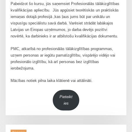
Pabeidzot šo kursu, jūs saņemsiet Profesionālās tālākizglītības
kvalifikācijas apliecību. Jūs apgūsiet teorētiskās un praktiskās
iemaņas dotajā profesijā ,kas ļaus jums būt par unikālu un
vispusīgu speciālistu savā darbā. Varēsiet strādāt labākajos
Latvijas un Eiropas uzņēmumos, jo darba devējs pozitīvi
novērtē, ka darbinieks ir ar atbilstošu kvalifikācijas dokumentu.
PMC, atkarībā no profesionālās tālākizglītības programmas,
uzņem personas ar iegūtu pamatizglītību, vispārējo vidējo vai
profesionālo izglītību, kā arī personas bez izglītības
ierobežojuma.
Mācības notiek pilna laika klātienē vai attālināti.
Pieteikt
ies