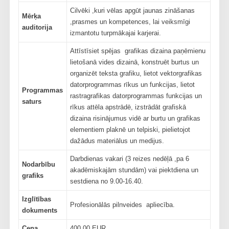
Cilvēki ,kuri vēlas apgūt jaunas zināšanas
Mērķa
,prasmes un kompetences, lai veiksmīgi
auditorija
izmantotu turpmākajai karjerai.
Attīstīsiet spējas grafikas dizaina paņēmienu
lietošanā vides dizainā, konstruēt burtus un
organizēt teksta grafiku, lietot vektorgrafikas
datorprogrammas rīkus un funkcijas, lietot
Programmas
rastragrafikas datorprogrammas funkcijas un
saturs
rīkus attēla apstrādē, izstrādāt grafiskā
dizaina risinājumus vidē ar burtu un grafikas
elementiem plaknē un telpiski, pielietojot
dažādus materiālus un medijus.
Darbdienas vakari (3 reizes nedēļā ,pa 6
Nodarbību
akadēmiskajām stundām) vai piektdiena un
grafiks
sestdiena no 9.00-16.40.
Izglītības
Profesionālās pilnveides apliecība.
dokuments
Cena
400,00 EUR