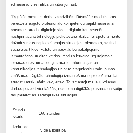
ēdināšanā, viesmīlībā un citās jomās).
“Digitālās prasmes darba vajadzībām tūrismā” ir modulis, kas
paredzēts apgūto profesionālo kompetenču papildināšanai ar
prasmēm strādāt digitālajā vidē – digitālo kompetenču
nostiprināšana tehnoloģiju pielietošanai darbā, lai spētu izmantot
dažādus rīkus nepieciešamajās situācijās, piemēram, saziņai
sociālajos tīklos, valsts un pašvaldību pakalpojumu
izmantošanā un citos veidos. Moduļa ietvaros izglītojamais
iemācās droši un atbildīgi izmantot informācijas un
komunikācijas tehnoloģijas un ar to starpniecību radīt jaunas
zināšanas. Digitālo tehnoloģiju izmantošana nepieciešama, lai
strādātu ātrāk, efektīvāk, ērtāk. To izmantojums ļauj ikdienas
darbus paveikt vienkāršāk, nostiprina digitālās prasmes un spēju
tās pielietot arī sarežģītākās situācijās.
Stundu
160 stundas
skaits:
Izglītības
Vidējā izglītība