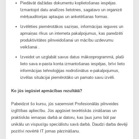
Piedāvāt dažādas dokumentu koplietošanas iespējas.
Izmantojot datu analīzes lietotnes, sagatavo un organizē
mērķauditorijas aptaujas un anketēšanas formas.
Izvēlēties piemērotākos saziņas, informācijas ieguves un
apmaiņas rīkus un interneta pakalpojumus, kas paredzēti
produktivitātes pilnveidošanai un mācību uzdevumu
veikšanai .
Izveidot un uzglabāt savus datus mākoņprogrammā, plaši
lieto sava e-pasta konta izmantošanas iespējas, brīvi lieto
informācijas tehnoloģijas nodrošinātus e-pakalpojumus,
izvēlas situācijai piemērotāko un pamato savu izvēli.
Ko jūs iegūsiet apmācības rezultātā?
Pabeidzot šo kursu, jūs saņemsiet Profesionālās pilnveides
izglītības apliecību. Jūs apgūsiet teorētiskās zināšanas un
praktiskās iemaņas darbā ar datoru, kas ļaus jums būt par
unikālu un vispusīgu speciālistu savā darbā. Daudzi darba devēji
pozitīvi novērtē IT jomas pārzināšanu.