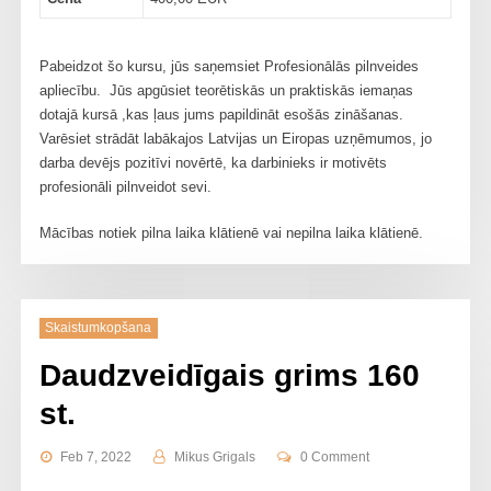
Pabeidzot šo kursu, jūs saņemsiet Profesionālās pilnveides
apliecību. Jūs apgūsiet teorētiskās un praktiskās iemaņas
dotajā kursā ,kas ļaus jums papildināt esošās zināšanas.
Varēsiet strādāt labākajos Latvijas un Eiropas uzņēmumos, jo
darba devējs pozitīvi novērtē, ka darbinieks ir motivēts
profesionāli pilnveidot sevi.
Mācības notiek pilna laika klātienē vai nepilna laika klātienē.
Skaistumkopšana
Daudzveidīgais grims 160
st.
Feb 7, 2022
Mikus Grigals
0 Comment