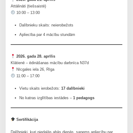
Attālināti (tiešsaistē)
10:00 – 13:00
Dalībnieku skaits: neierobežots
Apliecība par 4 mācību stundām
2026. gada 28. aprīlis
Klātienē – ēdināšanas mācību darbnīca N37d
Nīcgales iela 26, Rīga
11:00 – 17:00
Vietu skaits ierobežots:
17 dalībnieki
No katras izglītības iestādes –
1 pedagogs
Sertifikācija
Dalībnieki, kuri piedalās abās dienās, saņems apliecību par