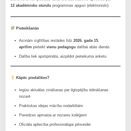
12 akadēmisko stundu
programmas apguvi (elektroniski).
Pieteikšanās
Aicinām izglītības iestādes līdz
2026. gada 15.
aprīlim
pieteikt
vienu pedagogu
dalībai abās dienās
Dalība tiek apstiprināta, aizpildot pieteikuma anketu
Kāpēc piedalīties?
Iegūsi aktuālas zināšanas par ilgtspējību ēdināšanas
nozarē
Praktiskas idejas mācību nodarbībām
Pieredzes apmaiņa ar nozares kolēģiem
Oficiāla apliecība profesionālajai pilnveidei