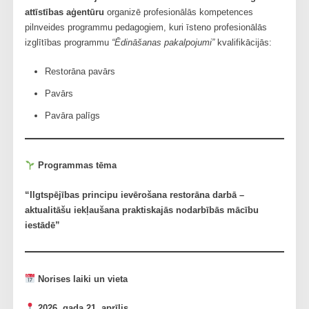
attīstības aģentūru
organizē profesionālās kompetences
pilnveides programmu pedagogiem, kuri īsteno profesionālās
izglītības programmu
“Ēdināšanas pakalpojumi”
kvalifikācijās:
Restorāna pavārs
Pavārs
Pavāra palīgs
Programmas tēma
“Ilgtspējības principu ievērošana restorāna darbā –
aktualitāšu iekļaušana praktiskajās nodarbībās mācību
iestādē”
Norises laiki un vieta
2026. gada 21. aprīlis