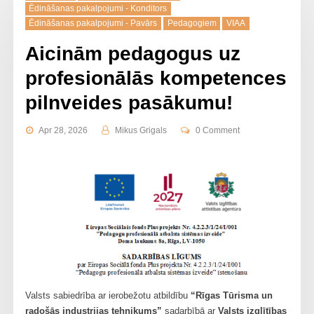
Ēdināšanas pakalpojumi - Konditors
Ēdināšanas pakalpojumi - Pavārs
Pedagogiem
VIAA
Aicinām pedagogus uz
profesionālās kompetences
pilnveides pasākumu!
Apr 28, 2026
Mikus Grigals
0 Comment
Valsts sabiedrība ar ierobežotu atbildību
“Rīgas Tūrisma un
radošās industrijas tehnikums”
sadarbībā ar
Valsts izglītības