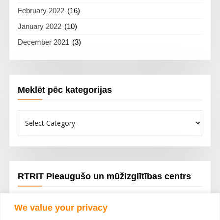
February 2022
(16)
January 2022
(10)
December 2021
(3)
Meklēt pēc kategorijas
Meklēt
pēc
kategorijas
RTRIT Pieaugušo un mūžizglītības centrs
Tālākizglītība; Porfesionālā pilnveide; Lekcijas; Semināri un
We value your privacy
dažādi kursi