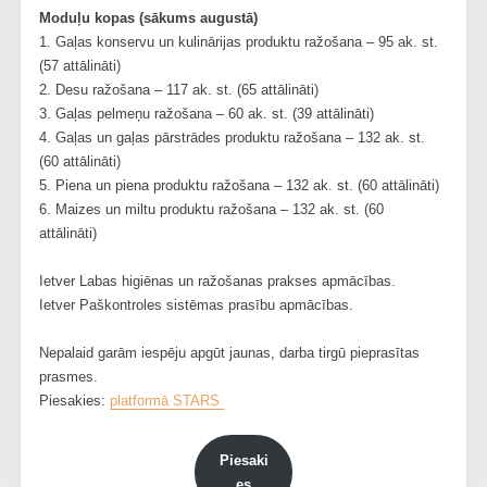
Moduļu kopas (sākums augustā)
1. Gaļas konservu un kulinārijas produktu ražošana – 95 ak. st.
(57 attālināti)
2. Desu ražošana – 117 ak. st. (65 attālināti)
3. Gaļas pelmeņu ražošana – 60 ak. st. (39 attālināti)
4. Gaļas un gaļas pārstrādes produktu ražošana – 132 ak. st.
(60 attālināti)
5. Piena un piena produktu ražošana – 132 ak. st. (60 attālināti)
6. Maizes un miltu produktu ražošana – 132 ak. st. (60
attālināti)
Ietver Labas higiēnas un ražošanas prakses apmācības.
Ietver Paškontroles sistēmas prasību apmācības.
Nepalaid garām iespēju apgūt jaunas, darba tirgū pieprasītas
prasmes.
Piesakies:
platformā STARS
Piesaki
es