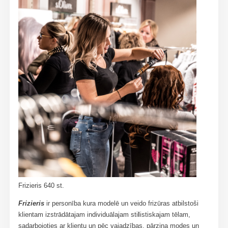
Frizieris 640 st.
Frizieris
ir personība kura modelē un veido frizūras atbilstoši
klientam izstrādātajam individuālajam sti
l
istiskajam tēlam,
sadarbojoties ar klientu un pēc vajadzības, pārzina modes un