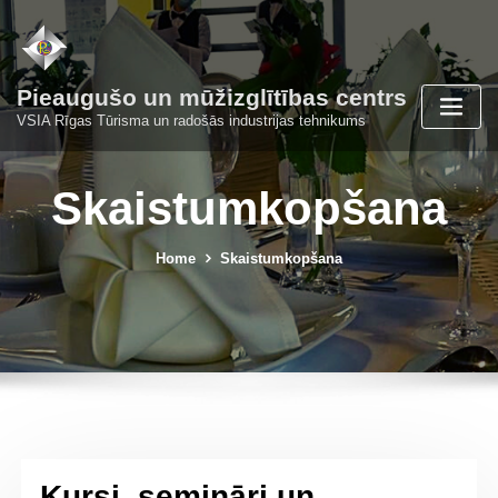
Skip
to
content
Pieaugušo un mūžizglītības centrs
VSIA Rīgas Tūrisma un radošās industrijas tehnikums
Skaistumkopšana
Home
Skaistumkopšana
Kursi, semināri un