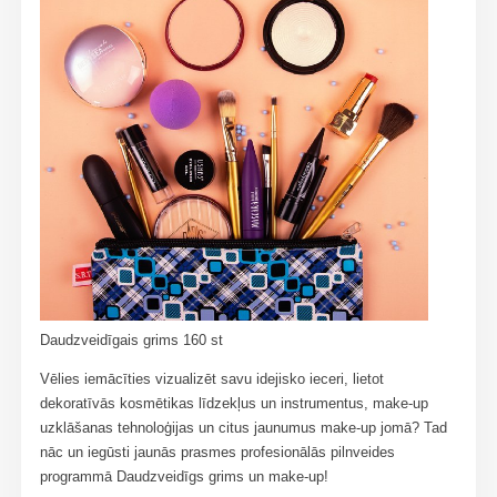
Daudzveidīgais grims 160 st
Vēlies iemācīties vizualizēt savu idejisko ieceri, lietot
dekoratīvās kosmētikas līdzekļus un instrumentus, make-up
uzklāšanas tehnoloģijas un citus jaunumus make-up jomā? Tad
nāc un iegūsti jaunās prasmes profesionālās pilnveides
programmā Daudzveidīgs grims un make-up!