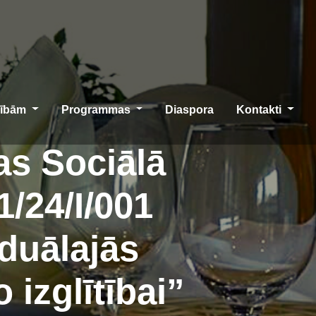
cībām
Programmas
Diaspora
Kontakti
as Sociālā
1/24/I/001
duālajās
 izglītībai”