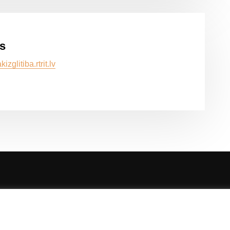
ls
akizglitiba.rtrit.lv
yright © 2023 | RTRIT -
Rīgas Tūrisma un radošās industrijas tehni