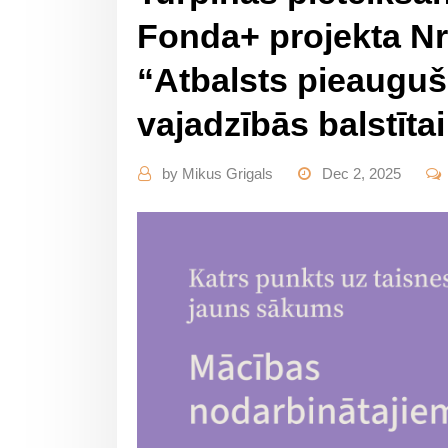
Fonda+ projekta Nr. 
“Atbalsts pieauguš
vajadzībās balstītai
by
Mikus Grigals
Dec 2, 2025