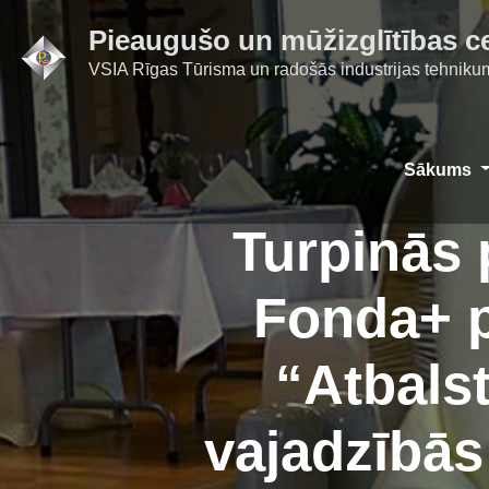
Skip
Pieaugušo un mūžizglītības c
to
VSIA Rīgas Tūrisma un radošās industrijas tehniku
content
Sākums
Turpinās 
Fonda+ pr
“Atbals
vajadzībās 