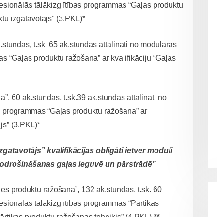
fesionālās tālākizglītības programmas “Gaļas produktu
ktu izgatavotājs” (3.PKL)*
stundas, t.sk. 65 ak.stundas attālināti no modulārās
as “Gaļas produktu ražošana” ar kvalifikāciju “Gaļas
, 60 ak.stundas, t.sk.39 ak.stundas attālināti no
as programmas “Gaļas produktu ražošana” ar
ājs” (3.PKL)*
atavotājs” kvalifikācijas obligāti ietver moduli
odrošināšanas gaļas ieguvē un pārstrādē”
es produktu ražošana”, 132 ak.stundas, t.sk. 60
fesionālās tālākizglītības programmas “Pārtikas
“Pārtikas produktu ražošanas tehniķis” (4.PKL)
**