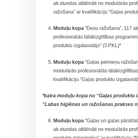
ak.stundas attālināti no modulārās pro
ražošana” ar kvalifikāciju “Gaļas produ
Moduļu kopa
“Desu ražošana”, 117 ak.
profesionālās tālākizglītības programm
produktu izgatavotājs” (3.PKL)*
Moduļu kopa
“Gaļas pelmeņu ražošana”
modulārās profesionālās tālākizglītīb
kvalifikāciju “Gaļas produktu izgatavot
*katra moduļu kopa no “Gaļas produktu izg
“Labas higiēnas un ražošanas prakses n
Moduļu kopa
“Gaļas un gaļas pārstrād
ak.stundas attālināti no modulārās pro
produktu tehnoloģija” ar kvalifikāciju 