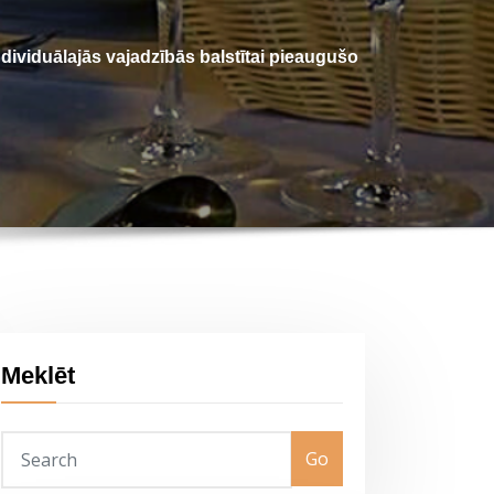
ndividuālajās vajadzībās balstītai pieaugušo
Meklēt
Go