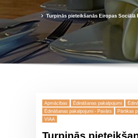
Turpinās pieteikšanās Eiropas Sociālā F
Apmācības
Ēdināšanas pakalpojumi
Ēdin
Ēdināšanas pakalpojumi - Pavārs
Pārtikas 
VIAA
Turpinās pieteikša