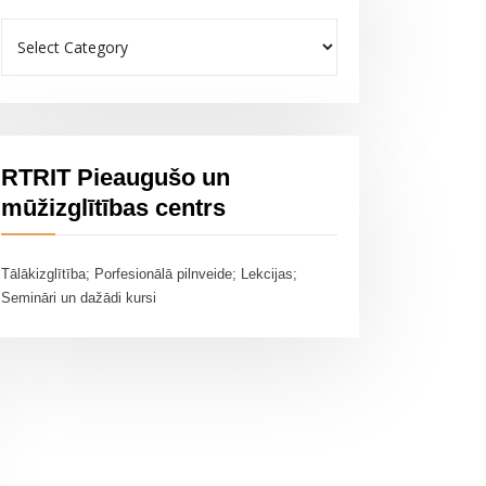
Meklēt
pēc
kategorijas
RTRIT Pieaugušo un
mūžizglītības centrs
Tālākizglītība; Porfesionālā pilnveide; Lekcijas;
Semināri un dažādi kursi