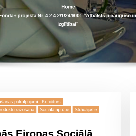
Home
onda+ projekta Nr. 4.2.4.2/1/24/I/001 “Atbalsts pieaugušo i
izglītībai”
āšanas pakalpojumi - Konditors
produktu ražošana
Sociālā aprūpe
Strādājošie
nās Eiropas Sociālā