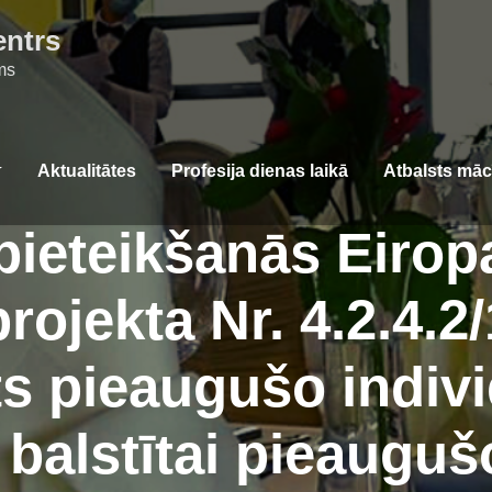
entrs
ms
Aktualitātes
Profesija dienas laikā
Atbalsts mā
pieteikšanās Eirop
ojekta Nr. 4.2.4.2/
ts pieaugušo indivi
balstītai pieaugušo