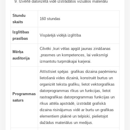
Izvērtē datorizētā vidē izstrādātos vizuālos materiālu
Stundu
160 stundas
skaits
Izglītības
Vispārējā vidējā izglītība
prasības
Cilvēki ,kuri vēlas apgūt jaunas zināšanas
Mērķa
,prasmes un kompetences, lai veiksmīgi
auditorija
izmantotu turpmākajai karjerai.
Attīstīsiet spējas grafikas dizaina paņēmienu
lietošanā vides dizainā, konstruēt burtus un
organizēt teksta grafiku, lietot vektorgrafikas
datorprogrammas rīkus un funkcijas, lietot
Programmas
rastragrafikas datorprogrammas funkcijas un
saturs
rīkus attēla apstrādē, izstrādāt grafiskā
dizaina risinājumus vidē ar burtu un grafikas
elementiem plaknē un telpiski, pielietojot
dažādus materiālus un medijus.