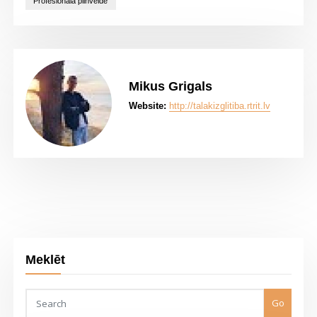
Profesionālā pilnveide
Mikus Grigals
Website:
http://talakizglitiba.rtrit.lv
Meklēt
Go