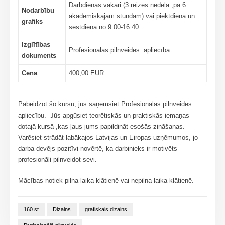
Darbdienas vakari (3 reizes nedēļā ,pa 6
Nodarbību
akadēmiskajām stundām) vai piektdiena un
grafiks
sestdiena no 9.00-16.40.
Izglītības
Profesionālās pilnveides apliecība.
dokuments
Cena
400,00 EUR
Pabeidzot šo kursu, jūs saņemsiet Profesionālās pilnveides
apliecību. Jūs apgūsiet teorētiskās un praktiskās iemaņas
dotajā kursā ,kas ļaus jums papildināt esošās zināšanas.
Varēsiet strādāt labākajos Latvijas un Eiropas uzņēmumos, jo
darba devējs pozitīvi novērtē, ka darbinieks ir motivēts
profesionāli pilnveidot sevi.
Mācības notiek pilna laika klātienē vai nepilna laika klātienē.
160 st
Dizains
grafiskais dizains