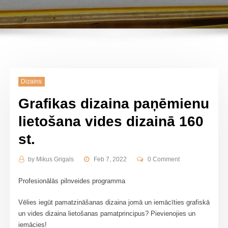
Dizains
Grafikas dizaina paņēmienu
lietošana vides dizainā 160
st.
by
Mikus Grigals
Feb 7, 2022
0 Comment
Profesionālās pilnveides programma
Vēlies iegūt pamatzināšanas dizaina jomā un iemācīties grafiskā
un vides dizaina lietošanas pamatprincipus? Pievienojies un
iemācies!