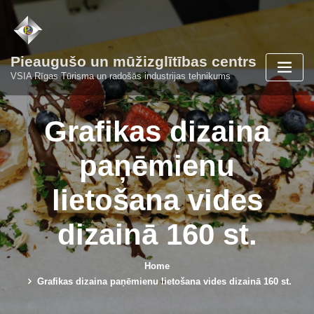
Skip
to
content
Pieaugušo un mūžizglītības centrs
VSIA Rīgas Tūrisma un radošās industrijas tehnikums
Grafikas dizaina
paņēmienu
lietošana vides
dizainā 160 st.
Home
Grafikas dizaina paņēmienu lietošana vides dizainā 160 st.