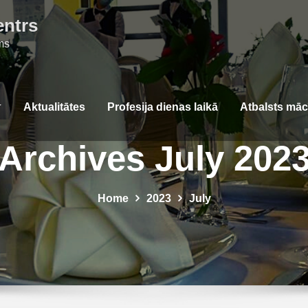
entrs
ms
Aktualitātes
Profesija dienas laikā
Atbalsts mā
Archives July 202
Home
2023
July