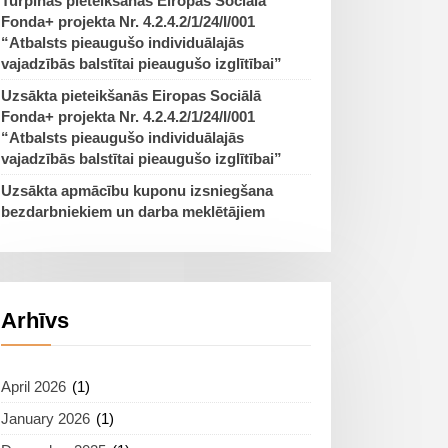
Turpinās pieteikšanās Eiropas Sociālā
Fonda+ projekta Nr. 4.2.4.2/1/24/I/001
“Atbalsts pieaugušo individuālajās
vajadzībās balstītai pieaugušo izglītībai”
Uzsākta pieteikšanās Eiropas Sociālā
Fonda+ projekta Nr. 4.2.4.2/1/24/I/001
“Atbalsts pieaugušo individuālajās
vajadzībās balstītai pieaugušo izglītībai”
Uzsākta apmācību kuponu izsniegšana
bezdarbniekiem un darba meklētājiem
Arhīvs
April 2026
(1)
January 2026
(1)