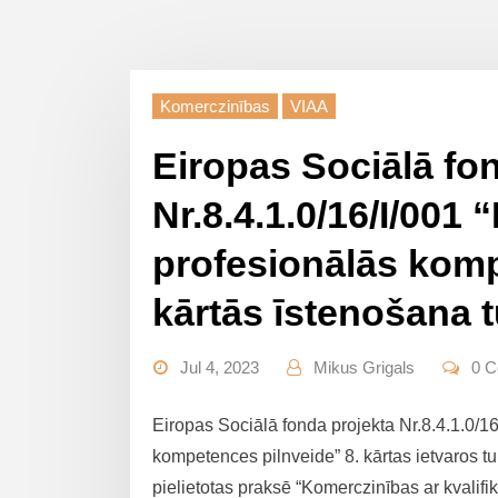
Komerczinības
VIAA
Eiropas Sociālā fo
Nr.8.4.1.0/16/I/001
profesionālās komp
kārtās īstenošana 
Jul 4, 2023
Mikus Grigals
0 
Eiropas Sociālā fonda projekta Nr.8.4.1.0/1
kompetences pilnveide” 8. kārtas ietvaros t
pielietotas praksē “Komerczinības ar kvalif