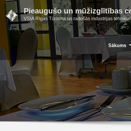
Skip
Pieaugušo un mūžizglītības c
to
VSIA Rīgas Tūrisma un radošās industrijas tehniku
content
Sākums