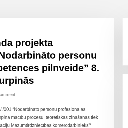
nda projekta
 “Nodarbināto personu
etences pilnveide” 8.
turpinās
Comment
6/I/001 “Nodarbināto personu profesionālās
urpina mācību procesu, teorētiskās zināšanas tiek
ikāciju Mazumtirdzniecības komercdarbinieks”‘