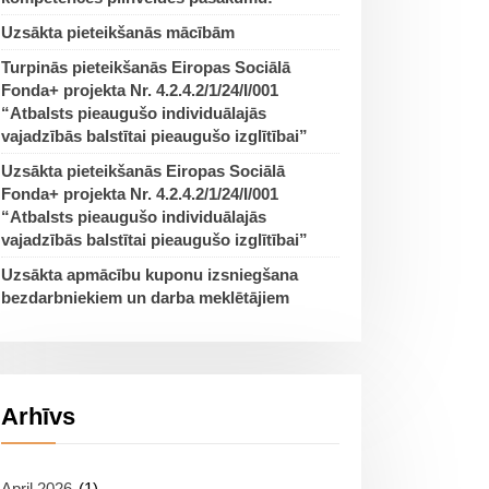
Uzsākta pieteikšanās mācībām
Turpinās pieteikšanās Eiropas Sociālā
Fonda+ projekta Nr. 4.2.4.2/1/24/I/001
“Atbalsts pieaugušo individuālajās
vajadzībās balstītai pieaugušo izglītībai”
Uzsākta pieteikšanās Eiropas Sociālā
Fonda+ projekta Nr. 4.2.4.2/1/24/I/001
“Atbalsts pieaugušo individuālajās
vajadzībās balstītai pieaugušo izglītībai”
Uzsākta apmācību kuponu izsniegšana
bezdarbniekiem un darba meklētājiem
Arhīvs
April 2026
(1)