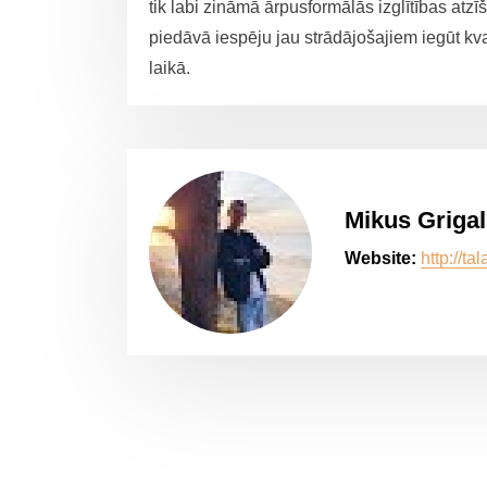
tik labi zināmā ārpusformālās izglītības atzī
piedāvā iespēju jau strādājošajiem iegūt kv
laikā.
Mikus Griga
Website:
http://tal