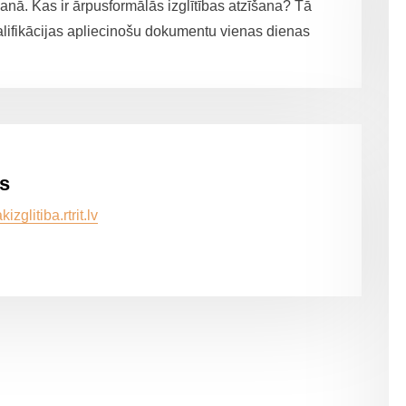
šanā. Kas ir ārpusformālās izglītības atzīšana? Tā
alifikācijas apliecinošu dokumentu vienas dienas
ls
akizglitiba.rtrit.lv