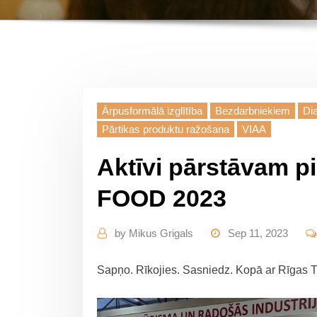
Ārpusformālā izglītība
Bezdarbniekiem
Di
Pārtikas produktu ražošana
VIAA
Aktīvi pārstāvam p
FOOD 2023
by
Mikus Grigals
Sep 11, 2023
Sapņo. Rīkojies. Sasniedz. Kopā ar Rīgas T