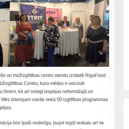
o un mūžizglītības centrs stendu izstādē RigaFood
izglītības Centru, kura mērķis ir veicināt
ju līmeni, kā arī sniegt iespējas neformālajā un
m. Mēs īstenojam vairāk nekā 50 izglītības programmas
pējas.
cija būs īpaši noderīga, ļaujot iegūt ieskatu arī ne