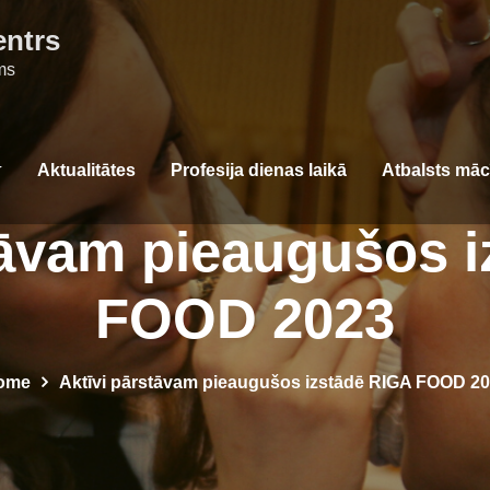
entrs
ms
Aktualitātes
Profesija dienas laikā
Atbalsts mā
tāvam pieaugušos 
FOOD 2023
ome
Aktīvi pārstāvam pieaugušos izstādē RIGA FOOD 2