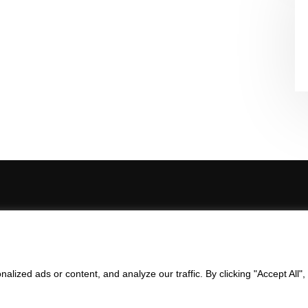
yright © 2023 | RTRIT -
Rīgas Tūrisma un radošās industrijas tehni
ized ads or content, and analyze our traffic. By clicking "Accept All",
Izstrādātājs - Mykuss Gree by Compact Living Design Riga