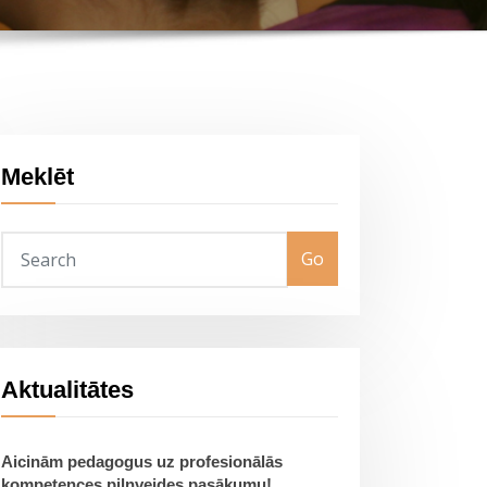
Meklēt
Go
Aktualitātes
Aicinām pedagogus uz profesionālās
kompetences pilnveides pasākumu!