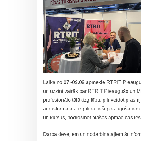
Laikā no 07.-09.09 apmeklē RTRIT Pieauguš
un uzzini vairāk par RTRIT Pieaugušo un Mūž
profesionālo tālākizglītību, pilnveidot prasm
ārpusformālajā izglītībā tieši pieaugušajie
un kursus, nodrošinot plašas apmācības ies
Darba devējiem un nodarbinātajiem šī informā