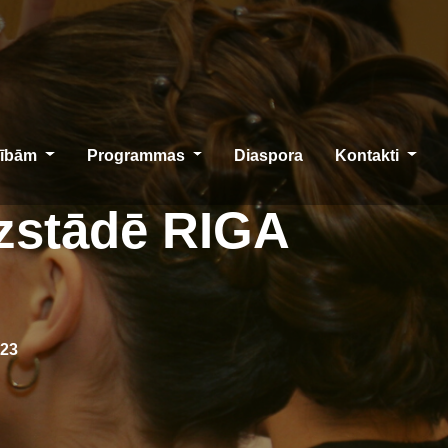
cībām
Programmas
Diaspora
Kontakti
izstādē RIGA
023