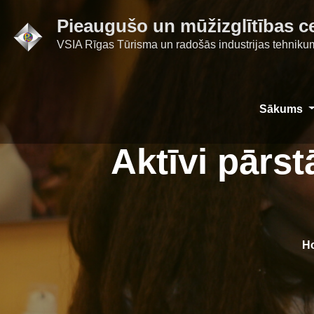
Skip
Pieaugušo un mūžizglītības c
to
VSIA Rīgas Tūrisma un radošās industrijas tehniku
content
Sākums
Aktīvi pārs
H