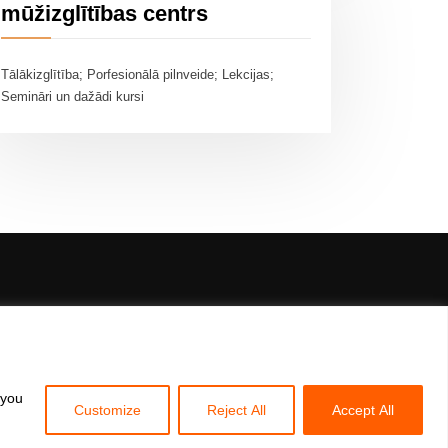
mūžizglītības centrs
Tālākizglītība; Porfesionālā pilnveide; Lekcijas;
Semināri un dažādi kursi
kums
 you
Customize
Reject All
Accept All