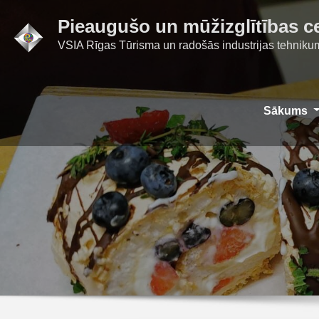
Skip
Pieaugušo un mūžizglītības c
to
VSIA Rīgas Tūrisma un radošās industrijas tehniku
content
Sākums