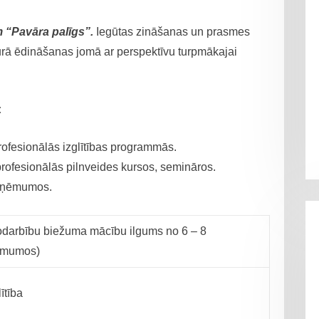
em “Pavāra palīgs”.
Iegūtas zināšanas un prasmes
ebkurā ēdināšanas jomā ar perspektīvu turpmākajai
:
rofesionālās izglītības programmās.
profesionālās pilnveides kursos, semināros.
 uzņēmumos.
odarbību biežuma mācību ilgums no 6 – 8
ņēmumos)
ītība