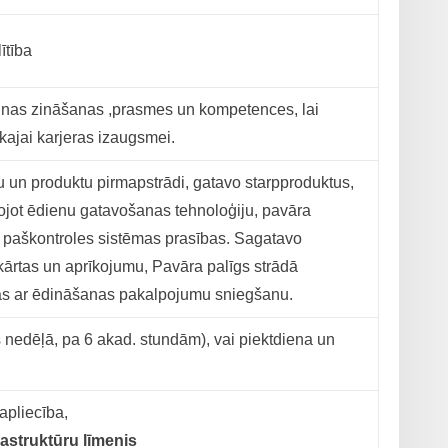
ītība
jaunas zināšanas ,prasmes un kompetences, lai
kajai karjeras izaugsmei.
lu un produktu pirmapstrādi, gatavo starpproduktus,
ojot ēdienu gatavošanas tehnoloģiju, pavāra
aškontroles sistēmas prasības. Sagatavo
kārtas un aprīkojumu, Pavāra palīgs strādā
s ar ēdināšanas pakalpojumu sniegšanu.
 nedēļā, pa 6 akad. stundām), vai piektdiena un
apliecība,
frastruktūru līmenis