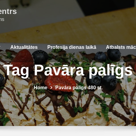
entrs
ms
Aktualitātes
Profesija dienas laikā
Atbalsts mā
Tag Pavāra palīgs
Home
Pavāra palīgs 480 st.