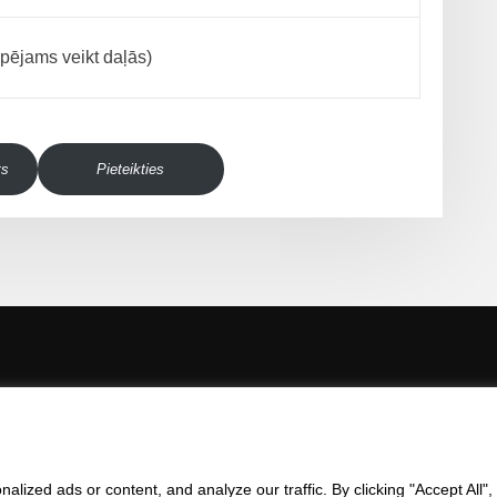
ējams veikt daļās)
ts
Pieteikties
yright © 2023 | RTRIT -
Rīgas Tūrisma un radošās industrijas tehni
ized ads or content, and analyze our traffic. By clicking "Accept All",