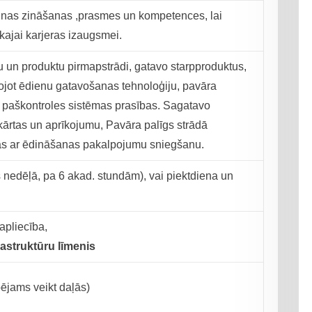
jaunas zināšanas ,prasmes un kompetences, lai
kajai karjeras izaugsmei.
lu un produktu pirmapstrādi, gatavo starpproduktus,
ojot ēdienu gatavošanas tehnoloģiju, pavāra
aškontroles sistēmas prasības. Sagatavo
kārtas un aprīkojumu, Pavāra palīgs strādā
s ar ēdināšanas pakalpojumu sniegšanu.
 nedēļā, pa 6 akad. stundām), vai piektdiena un
apliecība,
frastruktūru līmenis
jams veikt daļās)