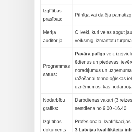
Izglītības
Pilnīga vai daļēja pamatizgl
prasības:
Mērķa
Cilvēki, kuri vēlas apgūt 
auditorija:
veiksmīgi izmantotu turpmā
Pavāra palīgs
veic izejvie
ēdienus un piedevas, ievēr
Programmas
norādījumus un uzņēmuma p
saturs:
ražošanai tehnoloģiskās ie
uzņēmumos, kas nodarboja
Nodarbību
Darbdienas vakari (3 reizes
grafiks:
sestdiena no 9.00 -16.40
Izglītības
Profesionālā kvalifikācijas 
dokuments
3 Latvijas kvalifikāciju in