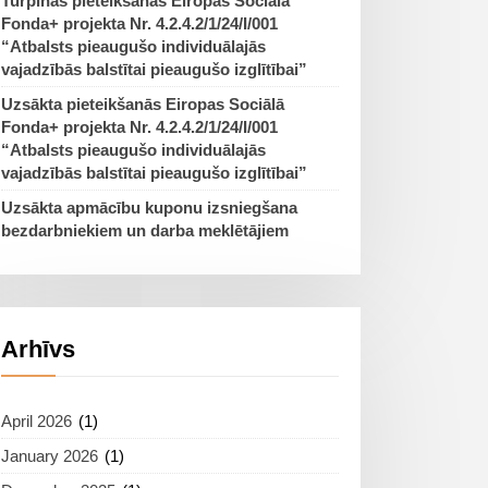
Turpinās pieteikšanās Eiropas Sociālā
Fonda+ projekta Nr. 4.2.4.2/1/24/I/001
“Atbalsts pieaugušo individuālajās
vajadzībās balstītai pieaugušo izglītībai”
Uzsākta pieteikšanās Eiropas Sociālā
Fonda+ projekta Nr. 4.2.4.2/1/24/I/001
“Atbalsts pieaugušo individuālajās
vajadzībās balstītai pieaugušo izglītībai”
Uzsākta apmācību kuponu izsniegšana
bezdarbniekiem un darba meklētājiem
Arhīvs
April 2026
(1)
January 2026
(1)