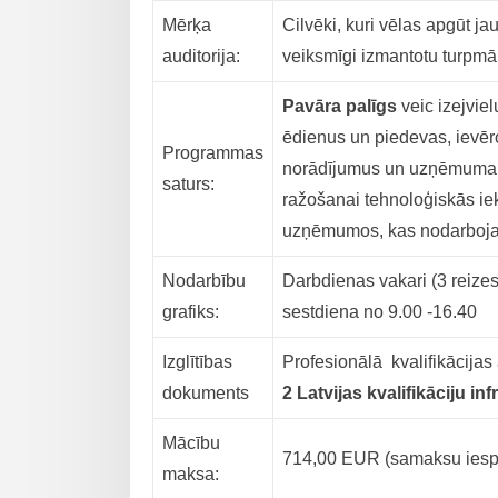
Mērķa
Cilvēki, kuri vēlas apgūt 
auditorija:
veiksmīgi izmantotu turpmā
Pavāra palīgs
veic izejvie
ēdienus un piedevas, ievēr
Programmas
norādījumus un uzņēmuma p
saturs:
ražošanai tehnoloģiskās ie
uzņēmumos, kas nodarboja
Nodarbību
Darbdienas vakari (3 reizes
grafiks:
sestdiena no 9.00 -16.40
Izglītības
Profesionālā kvalifikācijas 
dokuments
2 Latvijas kvalifikāciju in
Mācību
714,00 EUR (samaksu iespē
maksa: