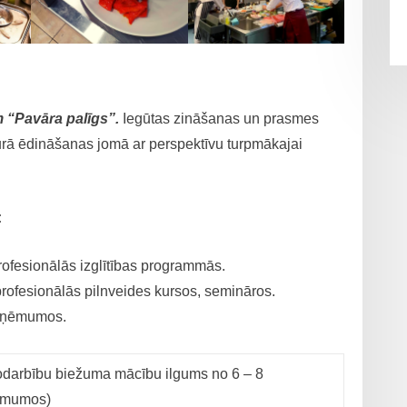
em “Pavāra palīgs”.
Iegūtas zināšanas un prasmes
ebkurā ēdināšanas jomā ar perspektīvu turpmākajai
:
rofesionālās izglītības programmās.
profesionālās pilnveides kursos, semināros.
 uzņēmumos.
odarbību biežuma mācību ilgums no 6 – 8
ņēmumos)