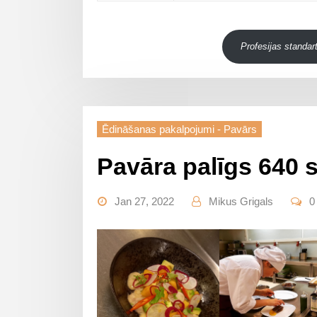
Profesijas standar
Ēdināšanas pakalpojumi - Pavārs
Pavāra palīgs 640 s
Jan 27, 2022
Mikus Grigals
0