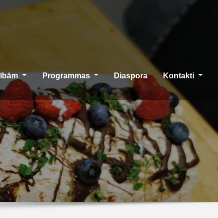
cībām
Programmas
Diaspora
Kontakti