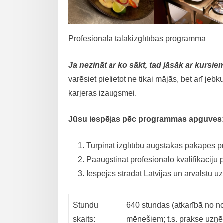
Profesionālā tālākizglītības programma
Ja nezināt ar ko sākt, tad jāsāk ar kursi
varēsiet pielietot ne tikai mājās, bet arī j
karjeras izaugsmei.
Jūsu iespējas pēc programmas apguves
Turpināt izglītību augstākas pakāpes p
Paaugstināt profesionālo kvalifikāciju 
Iespējas strādāt Latvijas un ārvalstu
Stundu
640 stundas (atkarībā no n
skaits:
mēnešiem; t.s. prakse uz