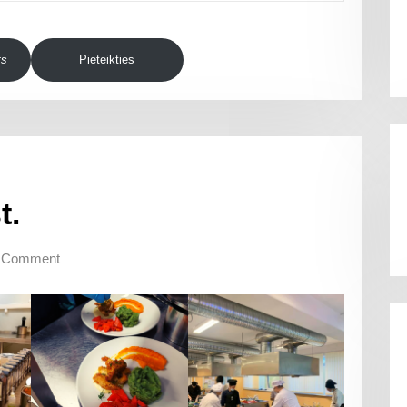
ts
Pieteikties
t.
 Comment