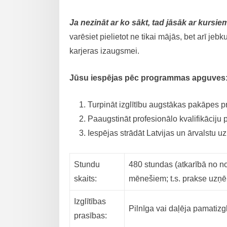
Ja nezināt ar ko sākt, tad jāsāk ar kursi
varēsiet pielietot ne tikai mājās, bet arī j
karjeras izaugsmei.
Jūsu iespējas pēc programmas apguves
Turpināt izglītību augstākas pakāpes p
Paaugstināt profesionālo kvalifikāciju 
Iespējas strādāt Latvijas un ārvalstu
Stundu
480 stundas (atkarībā no n
skaits:
mēnešiem; t.s. prakse uz
Izglītības
Pilnīga vai daļēja pamatizgl
prasības: