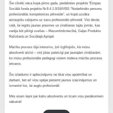
Šie cilvēki nāca kopā pirms gada, piedaloties projektā “Eiropas
Sociālā fonda projekta Nr.8.4.1.0/16/I/001 “Nodarbināto personu
profesionālās kompetences pilnveide”, un kopā uzsāka
aizraujošu ceļojumu uz savu profesionālo pilnveidi. Viņi devās
ceļā, lai iegūtu jaunas prasmes un zināšanas tajās jomās, kas
varēja būt pilnīgi svešas – Mazumtirdzniecībā, Gaļas Produktu
Ražošanā un Sociālajā Aprūpē.
Mācību process bija intensīvs, ļoti izglītojošs, kā mūsu
absolventi atzīst – viņi jūtas pateicīgi par jaunajām zināšanām,
ko mūsu profesionālie pedagogi viņiem nodeva mācību procesa
ietvaros.
Šis izlaidums ir apliecinājums ne tikai viņu apņēmībai un
darbam, bet arī viņu spējai pieņemt jaunus izaicinājumus un
izmantot tos, lai augtu profesionāli.
Mēs esam lepni par katru absolventu un ticam viņu panākumiem
nākotnē!