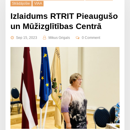
Strādājošie
VIAA
Izlaidums RTRIT Pieaugušo
un Mūžizglītības Centrā
Sep 15, 2023
Mikus Grigals
0 Comment