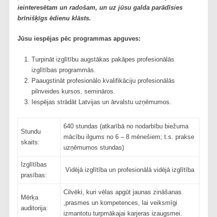
ieinteresētam un radošam, un uz jūsu galda parādīsies
brīnišķīgs ēdienu klāsts.
Jūsu iespējas pēc programmas apguves:
Turpināt izglītību augstākas pakāpes profesionālās
izglītības programmās.
Paaugstināt profesionālo kvalifikāciju profesionālās
pilnveides kursos, semināros.
Iespējas strādāt Latvijas un ārvalstu uzņēmumos.
640 stundas (atkarībā no nodarbību biežuma
Stundu
mācību ilgums no 6 – 8 mēnešiem; t.s. prakse
skaits:
uzņēmumos stundas)
Izglītības
Vidējā izglītība un profesionālā vidējā izglītība
prasības:
Cilvēki, kuri vēlas apgūt jaunas zināšanas
Mērķa
,prasmes un kompetences, lai veiksmīgi
auditorija:
izmantotu turpmākajai karjeras izaugsmei.