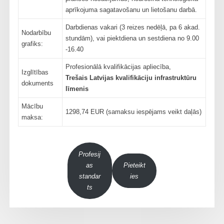
aprīkojuma sagatavošanu un lietošanu darbā.
Darbdienas vakari (3 reizes nedēļā, pa 6 akad.
Nodarbību
stundām), vai piektdiena un sestdiena no 9.00
grafiks:
-16.40
Profesionālā kvalifikācijas apliecība,
Izglītības
Trešais Latvijas kvalifikāciju infrastruktūru
dokuments
līmenis
Mācību
1298,74 EUR (samaksu iespējams veikt daļās)
maksa:
Profesij
as
Pieteikt
standar
ies
ts