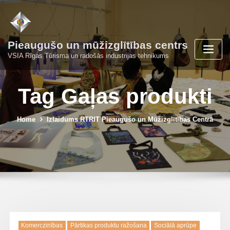
Skip
to
content
Pieaugušo un mūžizglītības centrs
VSIA Rīgas Tūrisma un radošās industrijas tehnikums
Tag Gaļas produkti
Home
Izlaidums RTRIT Pieaugušo un Mūžizglītības Centrā
Komerczinības
Pārtikas produktu ražošana
Sociālā aprūpe