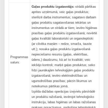
Gaļas produktu izgatavotājs:
strādā pārtikas
aprites uzņēmumā, veic gaļas produktus;
sterilizē darba instrumentus; sagatavo darbam
gaļas produktu sagatavošanas iekārtas un
instrumentus un strādā ar tiem; ievēro higiēnas
prasības gaļas produktu izgatavošanā; novērtē
gaļas kvalitāti laboratoriski un organoleptiski
(ar cilvēka maņām – redze, smarža, tauste
utt.); nosaka gaļas produktu izgatavošanā
nepieciešamo resursu (gaļas, elektrības,
Programmas
ūdens,) daudzumu, kā arī to kvalitāti; veic
saturs:
iekšējo kontroli; marķē gaļas produktus; seko
līdzi jaunākajām tehnoloģijām gaļas produktu
izgatavošanā; ievēro elektrodrošības un
ugunsdrošības prasības; pārzin likumus un
noteikumus pārtikas jomā.
Izpilda dažādas operācijas izejvielu pārstrādē
un produktu ražošanā, ievērojot tehnoloģisko
instrukciju, labas higiēnas un labas ražošanas
prakses nosacījumus, nodrošina tehnoloģiskā