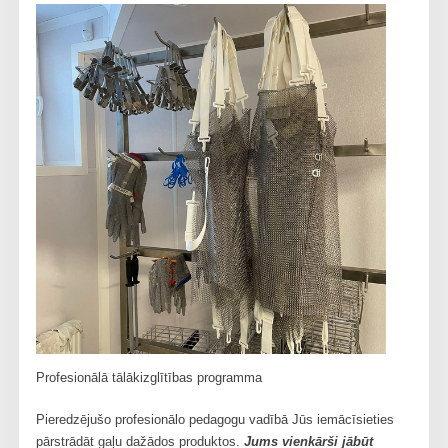
Profesionālā tālākizglītības programma
Pieredzējušo profesionālo pedagogu vadībā Jūs iemācīsieties
pārstrādāt gaļu dažādos produktos.
Jums vienkārši jābūt