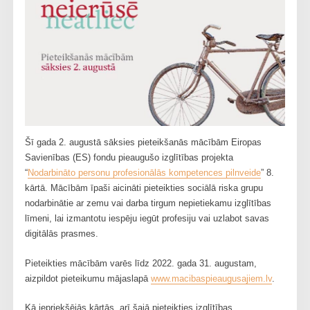
Šī gada 2. augustā sāksies pieteikšanās mācībām Eiropas
Savienības (ES) fondu pieaugušo izglītības projekta
“
Nodarbināto personu profesionālās kompetences pilnveide
” 8.
kārtā. Mācībām īpaši aicināti pieteikties sociālā riska grupu
nodarbinātie ar zemu vai darba tirgum nepietiekamu izglītības
līmeni, lai izmantotu iespēju iegūt profesiju vai uzlabot savas
digitālās prasmes.
Pieteikties mācībām varēs līdz 2022. gada 31. augustam,
aizpildot pieteikumu mājaslapā
www.macibaspieaugusajiem.lv
.
Kā iepriekšējās kārtās, arī šajā pieteikties izglītības