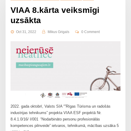
VIAA 8.kārta veiksmīgi
uzsākta
Oct 31, 2022
Mikus Grigals
0 Comment
2022. gada oktobrī, Valsts SIA “”Rīgas Tūrisma un radošās
industrijas tehnikums” projekta VIAA ESF projektā Nr.
8.4.1.0/16/ I/001 “Nodarbināto personu profesionālās
kompetences pilnveide” ietvaros, tehnikumā, mācības uzsāka 5