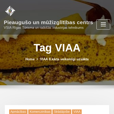
Skip
to
content
Pieaugušo un mūžizglītības centrs
VSIA Rīgas Tūrisma un radošās industrijas tehnikums
Tag VIAA
Home
VIAA 8.kārta veiksmīgi uzsākta
Apmācības
Komerczinības
Strādājošie
VIAA