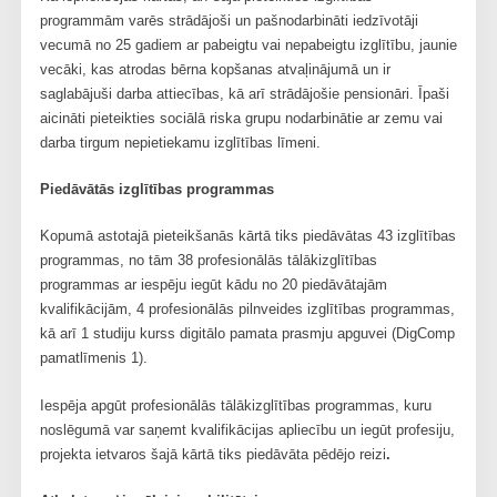
programmām varēs strādājoši un pašnodarbināti iedzīvotāji
vecumā no 25 gadiem ar pabeigtu vai nepabeigtu izglītību, jaunie
vecāki, kas atrodas bērna kopšanas atvaļinājumā un ir
saglabājuši darba attiecības, kā arī strādājošie pensionāri. Īpaši
aicināti pieteikties sociālā riska grupu nodarbinātie ar zemu vai
darba tirgum nepietiekamu izglītības līmeni.
Piedāvātās izglītības programmas
Kopumā astotajā pieteikšanās kārtā tiks piedāvātas 43 izglītības
programmas, no tām 38 profesionālās tālākizglītības
programmas ar iespēju iegūt kādu no 20 piedāvātajām
kvalifikācijām, 4 profesionālās pilnveides izglītības programmas,
kā arī 1 studiju kurss digitālo pamata prasmju apguvei (DigComp
pamatlīmenis 1).
Iespēja apgūt profesionālās tālākizglītības programmas, kuru
noslēgumā var saņemt kvalifikācijas apliecību un iegūt profesiju,
projekta ietvaros šajā kārtā tiks piedāvāta pēdējo reizi
.