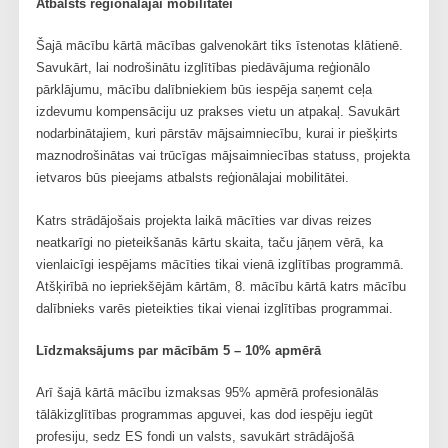
Atbalsts reģionālajai mobilitātei
Šajā mācību kārtā mācības galvenokārt tiks īstenotas klātienē.
Savukārt, lai nodrošinātu izglītības piedāvājuma reģionālo
pārklājumu, mācību dalībniekiem būs iespēja saņemt ceļa
izdevumu kompensāciju uz prakses vietu un atpakaļ. Savukārt
nodarbinātajiem, kuri pārstāv mājsaimniecību, kurai ir piešķirts
maznodrošinātas vai trūcīgas mājsaimniecības statuss, projekta
ietvaros būs pieejams atbalsts reģionālajai mobilitātei.
Katrs strādājošais projekta laikā mācīties var divas reizes
neatkarīgi no pieteikšanās kārtu skaita, taču jāņem vērā, ka
vienlaicīgi iespējams mācīties tikai vienā izglītības programmā.
Atšķirībā no iepriekšējām kārtām, 8. mācību kārtā katrs mācību
dalībnieks varēs pieteikties tikai vienai izglītības programmai.
Līdzmaksājums par mācībām 5 – 10% apmērā
Arī šajā kārtā mācību izmaksas 95% apmērā profesionālās
tālākizglītības programmas apguvei, kas dod iespēju iegūt
profesiju, sedz ES fondi un valsts, savukārt strādājošā