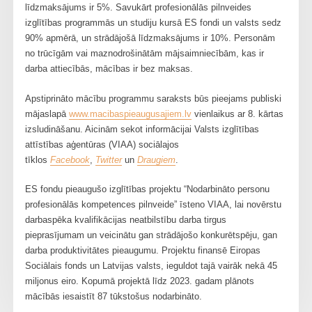
līdzmaksājums ir 5%. Savukārt profesionālās pilnveides
izglītības programmās un studiju kursā ES fondi un valsts sedz
90% apmērā, un strādājošā līdzmaksājums ir 10%. Personām
no trūcīgām vai maznodrošinātām mājsaimniecībām, kas ir
darba attiecībās, mācības ir bez maksas.
Apstiprināto mācību programmu saraksts būs pieejams publiski
mājaslapā
www.macibaspieaugusajiem.lv
vienlaikus ar 8. kārtas
izsludināšanu. Aicinām sekot informācijai Valsts izglītības
attīstības aģentūras (VIAA) sociālajos
tīklos
Facebook
,
Twitter
un
Draugiem
.
ES fondu pieaugušo izglītības projektu “Nodarbināto personu
profesionālās kompetences pilnveide” īsteno VIAA, lai novērstu
darbaspēka kvalifikācijas neatbilstību darba tirgus
pieprasījumam un veicinātu gan strādājošo konkurētspēju, gan
darba produktivitātes pieaugumu. Projektu finansē Eiropas
Sociālais fonds un Latvijas valsts, ieguldot tajā vairāk nekā 45
miljonus eiro. Kopumā projektā līdz 2023. gadam plānots
mācībās iesaistīt 87 tūkstošus nodarbināto.