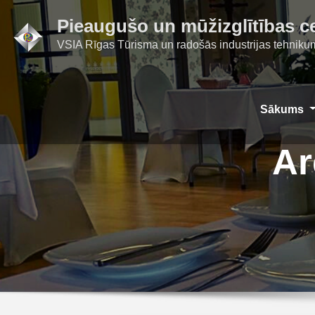
Skip
Pieaugušo un mūžizglītības c
to
VSIA Rīgas Tūrisma un radošās industrijas tehniku
content
Sākums
Ar