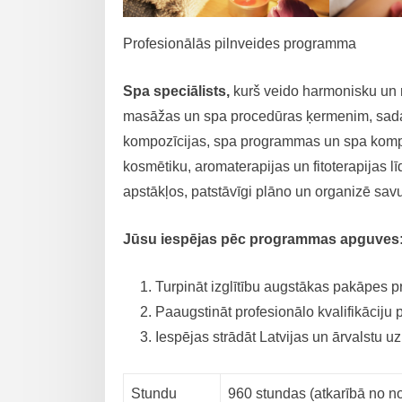
Profesionālās pilnveides programma
Spa speciālists
,
kurš veido harmonisku un 
masāžas un spa procedūras ķermenim, sadarb
kompozīcijas, spa programmas un spa kompl
kosmētiku, aromaterapijas un fitoterapijas 
apstākļos, patstāvīgi plāno un organizē sav
Jūsu iespējas pēc programmas apguves
Turpināt izglītību augstākas pakāpes p
Paaugstināt profesionālo kvalifikāciju 
Iespējas strādāt Latvijas un ārvalstu
Stundu
960 stundas (atkarībā no n