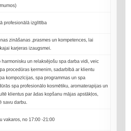
ņēmumos)
jā profesionālā izglītība
jaunas zināšanas ,prasmes un kompetences, lai
kajai karjeras izaugsmei.
o harmonisku un relaksējošu spa darba vidi, veic
a procedūras ķermenim, sadarbībā ar klientu
 spa kompozīcijas, spa programmas un spa
dūrās spa profesionālo kosmētiku, aromaterapijas un
nsultē klientus par ādas kopšanu mājas apstākļos,
ē savu darbu.
nu vakaros, no 17:00 -21:00