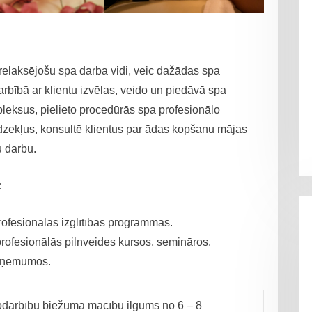
relaksējošu spa darba vidi, veic dažādas spa
ībā ar klientu izvēlas, veido un piedāvā spa
eksus, pielieto procedūrās spa profesionālo
līdzekļus, konsultē klientus par ādas kopšanu mājas
u darbu.
:
rofesionālās izglītības programmās.
profesionālās pilnveides kursos, semināros.
 uzņēmumos.
odarbību biežuma mācību ilgums no 6 – 8