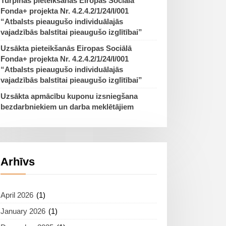
Turpinās pieteikšanās Eiropas Sociālā
Fonda+ projekta Nr. 4.2.4.2/1/24/I/001
“Atbalsts pieaugušo individuālajās
vajadzībās balstītai pieaugušo izglītībai”
Uzsākta pieteikšanās Eiropas Sociālā
Fonda+ projekta Nr. 4.2.4.2/1/24/I/001
“Atbalsts pieaugušo individuālajās
vajadzībās balstītai pieaugušo izglītībai”
Uzsākta apmācību kuponu izsniegšana
bezdarbniekiem un darba meklētājiem
Arhīvs
April 2026
(1)
January 2026
(1)