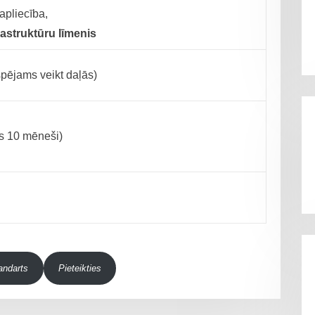
apliecība,
frastruktūru līmenis
ējams veikt daļās)
s 10 mēneši)
andarts
Pieteikties