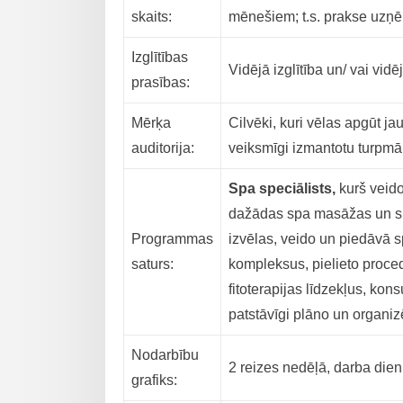
skaits:
mēnešiem; t.s. prakse uz
Izglītības
Vidējā izglītība un/ vai vidē
prasības:
Mērķa
Cilvēki, kuri vēlas apgūt 
auditorija:
veiksmīgi izmantotu turpmā
Spa speciālists
,
kurš veid
dažādas spa masāžas un sp
Programmas
izvēlas, veido un piedāvā
saturs:
kompleksus, pielieto proce
fitoterapijas līdzekļus, ko
patstāvīgi plāno un organiz
Nodarbību
2 reizes nedēļā, darba die
grafiks: