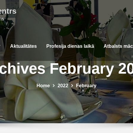
entrs
ms
Aktualitātes
Profesija dienas laikā
Atbalsts mā
chives February 2
Home
2022
February